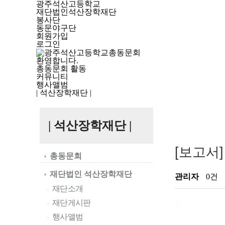
광주석산고등학교
재단법인석산장학재단
봉사단
동문야구단
회원가입
로그인
환영합니다.
총동문회 활동
커뮤니티
행사앨범
| 석산장학재단 |
| 석산장학재단 |
[보고서
총동문회
재단법인 석산장학재단
관리자
0건
재단소개
재단게시판
행사앨범